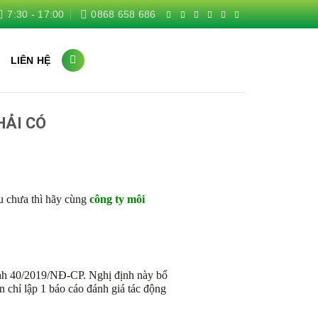
7:30 - 17:00
0868 658 686
G
LIÊN HỆ
HẢI CÓ
ếu chưa thì hãy cùng
công ty môi
định 40/2019/NĐ-CP. Nghị định này bổ
 chỉ lập 1 báo cáo đánh giá tác động