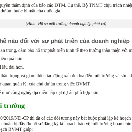
 quyền thẩm định của báo cáo ĐTM. Cụ thể, Bộ TNMT chịu trách nhiệm
 dự án thuộc bí mật của quốc gia.
(Hình: Hồ sơ môi trường doanh nghiệp phải có)
hế nào đối với sự phát triển của doanh nghiệp
 trọng, đảm bảo hỗ trợ phát triển kinh tế theo hướng thân thiện với m
iệu quả hơn.
 lâu dài hơn.
hận trọng và giảm thiểu tác động xấu đe dọa đến môi trường và sức k
 quan quản lý, của chủ dự án trong việc BVMT.
 như công nghệ, địa điểm lắp đặt dự án phù hợp hơn.
i trường
40/2019/NĐ-CP thì tất cả các đối tượng này bắt buộc phải lập kế hoạch
chuẩn bị đầy đủ hồ sơ đăng ký kế hoạch bảo vệ môi trường hoàn chỉnh
hoạch BVMT giúp: