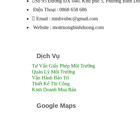
Số 95 Đường ĐX 040, Khu phố 5, Phường Bình Dư
Điện Thoại : 0868 658 686
Email : minhvubtc@gmail.com
Website : moitruongbinhduong.com
Dịch Vụ
Tư Vấn Giấy Phép Môi Trường
Quản Lý Môi Trường
Vận Hành Bảo Trì
Thiết Kế Thi Công
Kinh Doanh Mua Bán
Google Maps