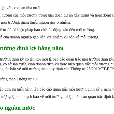
iệp với cơ quan nhà nước.
h hưởng của môi trường trong giai đoạn dự án xây dựng và hoạt động c
 môi trường, giảm thiểu nguồn gây ô nhiễm.
ể từ đó có biện pháp hạn chế tác động xấu đến môi trường.
 tế của doanh nghiệp gắn liền với nhiệm vụ bảo vệ môi trường.
trường định kỳ hằng năm
rường định kỳ có tên gọi mới là báo cáo quan trắc môi trường định kỳ
 cơ sở sản xuất, kinh doanh dịch vụ thực hiện quan trắc môi trường nư
ông tác bảo vệ môi trường theo quy định của Thông tư 25/2019/TT-B
rường theo Thông tư 43:
p đtm thì hiến hành lập báo cáo quan trắc môi trường định kỳ 1 năm 4 l
ượng lập kế hoạch bảo vệ môi trường thì lập báo cáo quan trắc định kỳ
ào nguồn nước