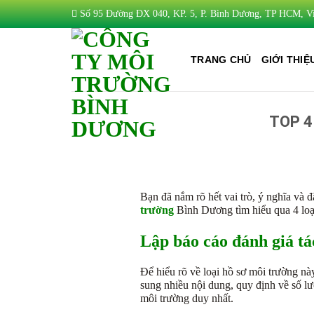
Bỏ
Số 95 Đường ĐX 040, KP. 5, P. Bình Dương, TP HCM, V
qua
nội
dung
TRANG CHỦ
GIỚI THIỆ
TOP 4
Bạn đã nắm rõ hết vai trò, ý nghĩa và 
trường
Bình Dương tìm hiểu qua 4 loại
Lập báo cáo đánh giá t
Để hiểu rõ về loại hồ sơ môi trường n
sung nhiều nội dung, quy định về số l
môi trường duy nhất.