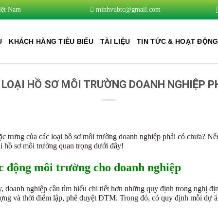
iệt Nam
minhvubtc@gmail.com
U
KHÁCH HÀNG TIÊU BIỂU
TÀI LIỆU
TIN TỨC & HOẠT ĐỘN
 LOẠI HỒ SƠ MÔI TRƯỜNG DOANH NGHIỆP P
đặc trưng của các loại hồ sơ môi trường doanh nghiệp phải có chưa? N
 hồ sơ môi trường quan trọng dưới đây!
ác động môi trường cho doanh nghiệp
ày, doanh nghiệp cần tìm hiểu chi tiết hơn những quy định trong nghị 
ượng và thời điểm lập, phê duyệt ĐTM. Trong đó, có quy định mỗi dự án